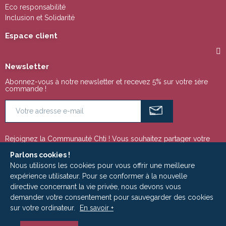
Eco responsabilité
Inclusion et Solidarité
Espace client
Newsletter
Abonnez-vous à notre newsletter et recevez 5% sur votre 1ère
commande !
Rejoignez la Communauté Chti ! Vous souhaitez partager votre
passion pour la région Nord Pas de Calais ou tout simplement
suivre notre actualité ? Ces espaces sont faits pour vous !
Parlons cookies !
Nous utilisons les cookies pour vous offrir une meilleure
expérience utilisateur. Pour se conformer à la nouvelle
directive concernant la vie privée, nous devons vous
Copyright © 2009 - 2025 | Le Ch'ti Marché est un site édité par la Société
demander votre consentement pour sauvegarder des cookies
ADLC MEDIA - RCS Roubaix-Tourcoing 533 949 798
sur votre ordinateur.
En savoir +