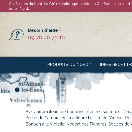
Confiseries du Nord
. Le Ch'ti Marché, spécialiste en
Confiseries du Nord
,
terroir Nord.
Besoin d'aide ?
09 70 40 70 10
PRODUITS DU NORD
IDÉES RECETTE
Avis aux amateurs de bonbons et autres sucreries ! On a
Bêtise de Cambrai ou la célèbre Pastille du Mineur... Re
Bonbon à la Violette, Nougat des Flandres, Sottises de V