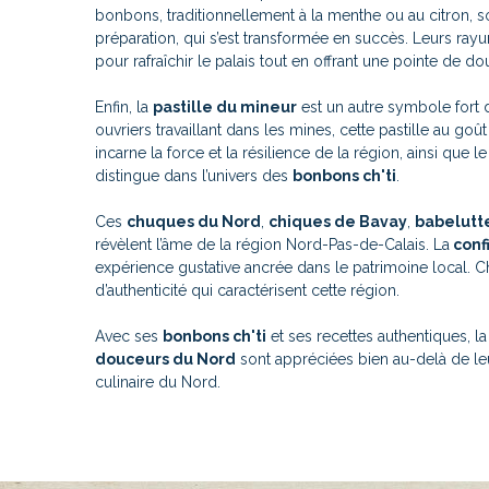
bonbons, traditionnellement à la menthe ou au citron, so
préparation, qui s’est transformée en succès. Leurs rayur
pour rafraîchir le palais tout en offrant une pointe de d
Enfin, la
pastille du mineur
est un autre symbole fort
ouvriers travaillant dans les mines, cette pastille au go
incarne la force et la résilience de la région, ainsi que le
distingue dans l’univers des
bonbons ch'ti
.
Ces
chuques du Nord
,
chiques de Bavay
,
babelutt
révèlent l’âme de la région Nord-Pas-de-Calais. La
confi
expérience gustative ancrée dans le patrimoine local. 
d’authenticité qui caractérisent cette région.
Avec ses
bonbons ch'ti
et ses recettes authentiques, l
douceurs du Nord
sont appréciées bien au-delà de leu
culinaire du Nord.