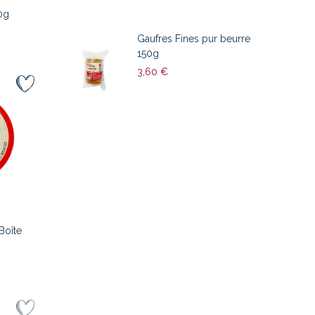
0g
Gaufres Fines pur beurre
150g
3,60 €
Boîte