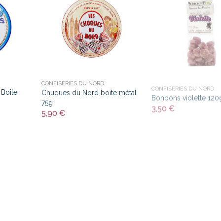
CONFISERIES DU NORD
CONFISERIES DU NORD
 Boite
Chuques du Nord boite métal
Bonbons violette 120
75g
3,50 €
5,90 €