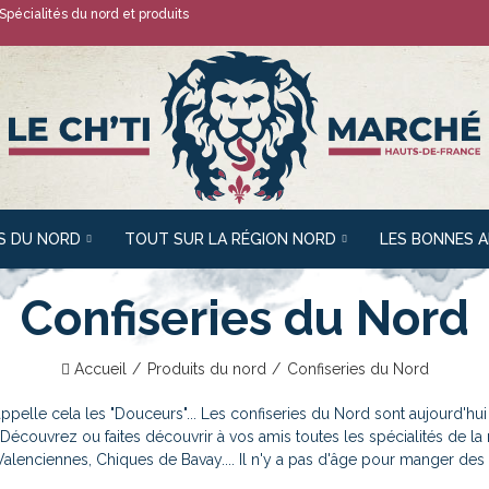
Spécialités du nord
et produits
S DU NORD
TOUT SUR LA RÉGION NORD
LES BONNES 
Confiseries du Nord
Accueil
Produits du nord
Confiseries du Nord
ppelle cela les "Douceurs"... Les confiseries du Nord sont aujourd'hu
-Découvrez ou faites découvrir à vos amis toutes les spécialités de l
alenciennes, Chiques de Bavay.... Il n'y a pas d'âge pour manger des 