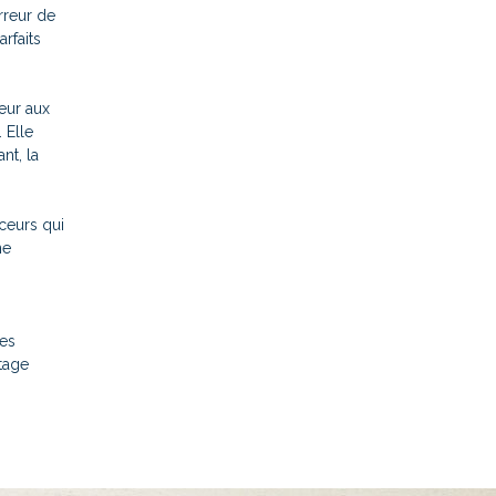
rreur de
rfaits
eur aux
. Elle
nt, la
ceurs qui
ne
Ces
tage