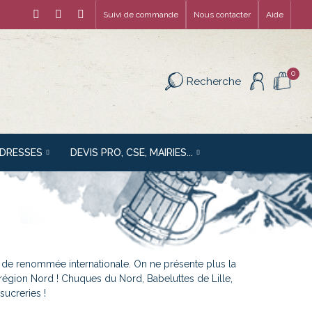
Suivi de commande
Nous contacter
Aide
0
Recherche
ADRESSES
DEVIS PRO, CSE, MAIRIES...
i de renommée internationale. On ne présente plus la
a région Nord ! Chuques du Nord, Babeluttes de Lille,
sucreries !