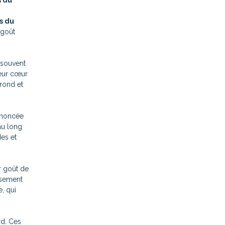
 du
s du
 goût
 souvent
leur cœur
 rond et
ononcée
au long
es et
r goût de
usement
, qui
rd. Ces