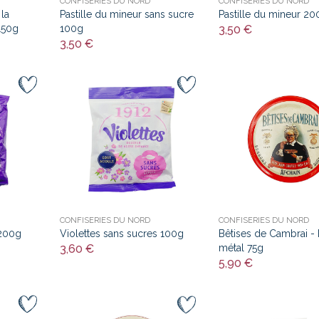
CONFISERIES DU NORD
CONFISERIES DU NORD
la
Pastille du mineur sans sucre
Pastille du mineur 20
150g
100g
3,50 €
3,50 €
CONFISERIES DU NORD
CONFISERIES DU NORD
 200g
Violettes sans sucres 100g
Bêtises de Cambrai - 
3,60 €
métal 75g
5,90 €