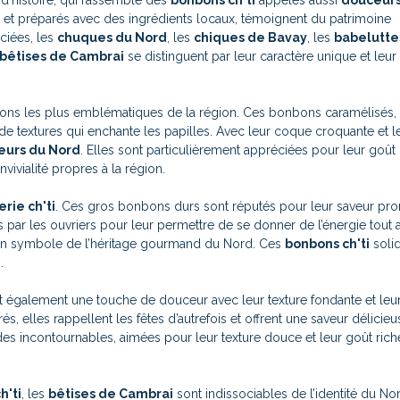
 d’histoire, qui rassemble des
bonbons ch'ti
appelés aussi
douceurs
s et préparés avec des ingrédients locaux, témoignent du patrimoine
ciées, les
chuques du Nord
, les
chiques de Bavay
, les
babelutte
bêtises de Cambrai
se distinguent par leur caractère unique et leur
ons les plus emblématiques de la région. Ces bonbons caramélisés,
 de textures qui enchante les papilles. Avec leur coque croquante et 
eurs du Nord
. Elles sont particulièrement appréciées pour leur goût
vivialité propres à la région.
erie ch'ti
. Ces gros bonbons durs sont réputés pour leur saveur pr
ar les ouvriers pour leur permettre de se donner de l’énergie tout 
un symbole de l’héritage gourmand du Nord. Ces
bonbons ch'ti
solid
.
tent également une touche de douceur avec leur texture fondante et leu
, elles rappellent les fêtes d’autrefois et offrent une saveur délicie
s incontournables, aimées pour leur texture douce et leur goût riche
h'ti
, les
bêtises de Cambrai
sont indissociables de l’identité du No