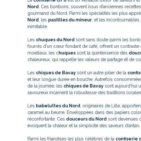
La
confiserie ch'ti
est un véritable trésor de saveurs et
Nord
. Ces bonbons, souvent issus d’anciennes recette
gourmand du Nord. Parmi les spécialités les plus appré
Nord
, les
pastilles du mineur
, et les incontournables
inimitable.
Les
chuques du Nord
sont sans doute parmi les bonb
fourrés d'un cœur fondant de café, offrent un contraste
moelleux, les c
huques
sont la quintessence des
douc
chaleureux, qui rappelle les valeurs de partage et de con
Les
chiques de Bavay
sont un autre pilier de la
confis
et leur longue durée en bouche. Autrefois consommées p
de la journée, les
chiques de Bavay
sont aujourd’hui 
savoureux incarnent la robustesse des traditions locales
Les
babeluttes du Nord
, originaires de Lille, appor
caramel au beurre. Enveloppées dans des papiers colorés
réconfortante. Ces
douceurs du Nord
sont devenues de
évoquent la chaleur et la simplicité des saveurs d’antan.
Parmi les friandises les plus célèbres de la
confiserie c