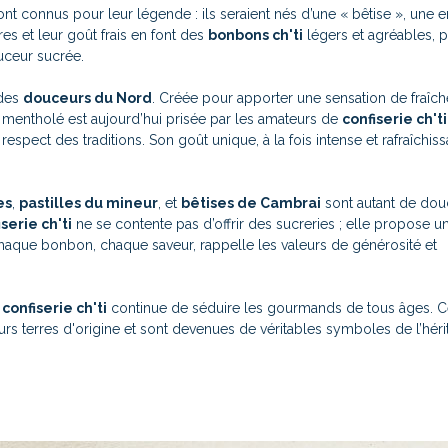
nt connus pour leur légende : ils seraient nés d’une « bêtise », une e
es et leur goût frais en font des
bonbons ch'ti
légers et agréables, pa
ouceur sucrée.
 des
douceurs du Nord
. Créée pour apporter une sensation de fraîch
ût mentholé est aujourd’hui prisée par les amateurs de
confiserie ch'ti
 respect des traditions. Son goût unique, à la fois intense et rafraîchissa
es
,
pastilles du mineur
, et
bêtises de Cambrai
sont autant de dou
serie ch'ti
ne se contente pas d’offrir des sucreries ; elle propose u
Chaque bonbon, chaque saveur, rappelle les valeurs de générosité et
a
confiserie ch'ti
continue de séduire les gourmands de tous âges. 
rs terres d'origine et sont devenues de véritables symboles de l’héri