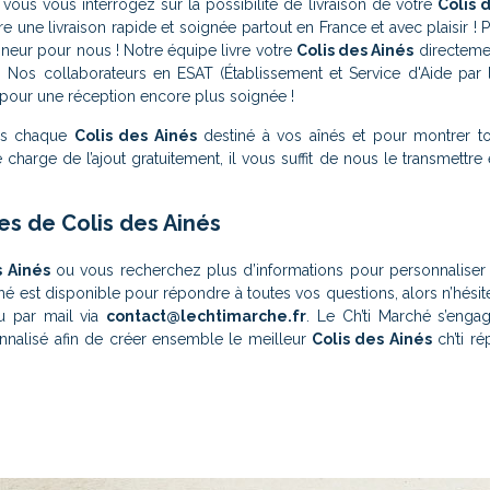
vous vous interrogez sur la possibilité de livraison de votre
Colis 
e une livraison rapide et soignée partout en France et avec plaisir ! P
onneur pour nous ! Notre équipe livre votre
Colis des Ainés
directemen
. Nos collaborateurs en ESAT (Établissement et Service d'Aide par l
pour une réception encore plus soignée !
ans chaque
Colis des Ainés
destiné à vos aînés et pour montrer to
charge de l’ajout gratuitement, il vous suffit de nous le transmett
s de Colis des Ainés
s Ainés
ou vous recherchez plus d’informations pour personnaliser
hé est disponible pour répondre à toutes vos questions, alors n’hésit
 par mail via
contact@lechtimarche.fr
. Le Ch’ti Marché s’enga
nalisé afin de créer ensemble le meilleur
Colis des Ainés
ch’ti r