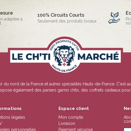
mesure
E
100% Circuits Courts
on adaptée à
Pr
Seulement des produits locaux
.
no
ir du nord de la France et autres spécialités Hauts-de-France. C'est au
opose également des paniers garnis chtis, des coffrets cadeaux pour l
formations
Espace client
Ne
tions légales
Mon compte
Abo
com
V
Livraison
nées personnelles
Paiement sécurisé