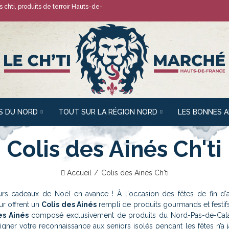
 chti, produits de terroir Hauts-de-
S DU NORD
TOUT SUR LA RÉGION NORD
LES BONNES 
Colis des Ainés Ch'ti
Accueil
Colis des Ainés Ch'ti
eurs cadeaux de Noël en avance ! À l'occasion des fêtes de fin d'
ur offrent un
Colis des Ainés
rempli de produits gourmands et festifs 
es Ainés
composé exclusivement de produits du Nord-Pas-de-Cala
igner votre reconnaissance aux seniors isolés pendant les fêtes n’a 