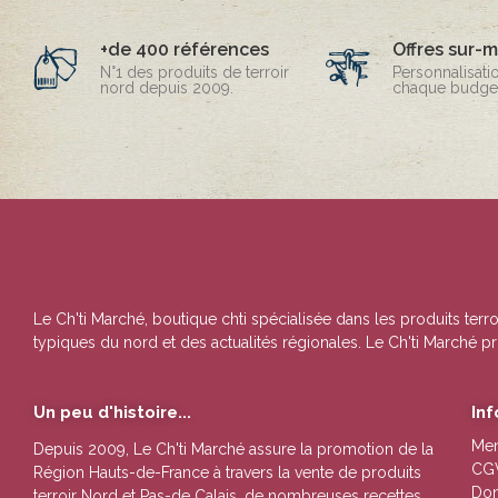
+de 400 références
Offres sur-
N°1 des produits de terroir
Personnalisati
nord depuis 2009.
chaque budget
Le Ch'ti Marché, boutique chti spécialisée dans les produits terro
typiques du nord et des actualités régionales. Le Ch'ti Marché pr
Un peu d'histoire...
In
Men
Depuis 2009, Le Ch'ti Marché assure la promotion de la
CG
Région Hauts-de-France à travers la vente de
produits
Don
terroir Nord et Pas-de Calais
, de nombreuses
recettes