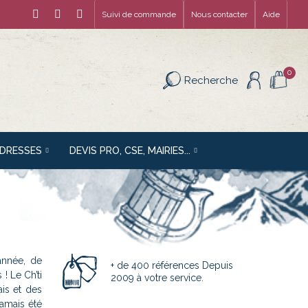
Suivi de commande
Nous contacter
Aide
0
Recherche
ADRESSES
DEVIS PRO, CSE, MAIRIES...
année, de
+ de 400 références Depuis
! Le Ch’ti
2009 à votre service.
is et des
jamais été