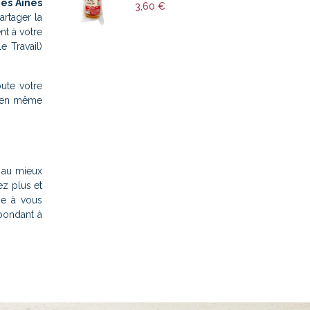
des Ainés
3,60 €
artager la
t à votre
e Travail)
ute votre
re en même
 au mieux
ez plus et
ge à vous
épondant à