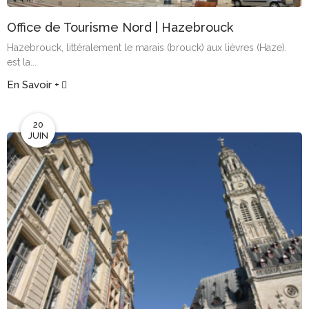
Office de Tourisme Nord | Hazebrouck
Hazebrouck, littéralement le marais (brouck) aux lièvres (Haze).
est la...
En Savoir +
20
JUIN