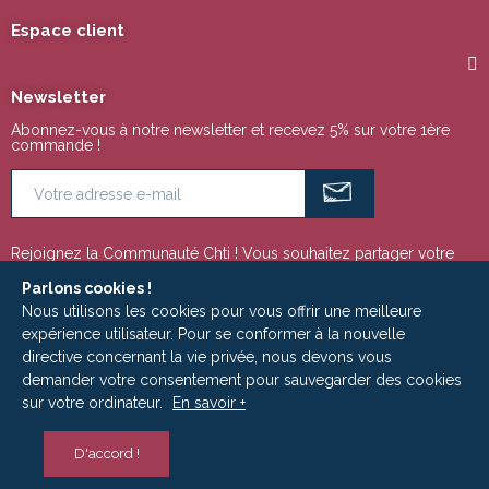
Espace client
Newsletter
Abonnez-vous à notre newsletter et recevez 5% sur votre 1ère
commande !
Rejoignez la Communauté Chti ! Vous souhaitez partager votre
passion pour la région Nord Pas de Calais ou tout simplement
suivre notre actualité ? Ces espaces sont faits pour vous !
Parlons cookies !
Nous utilisons les cookies pour vous offrir une meilleure
expérience utilisateur. Pour se conformer à la nouvelle
directive concernant la vie privée, nous devons vous
Copyright © 2009 - 2025 | Le Ch'ti Marché est un site édité par la Société
demander votre consentement pour sauvegarder des cookies
ADLC MEDIA - RCS Roubaix-Tourcoing 533 949 798
sur votre ordinateur.
En savoir +
D'accord !