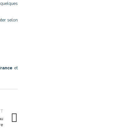
t quelques
uter selon
France
et
NT
au
re