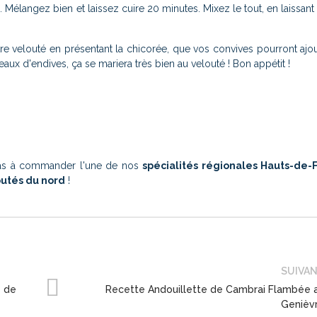
s. Mélangez bien et laissez cuire 20 minutes. Mixez le tout, en laissan
otre velouté en présentant la chicorée, que vos convives pourront ajo
ux d'endives, ça se mariera très bien au velouté ! Bon appétit !
 pas à commander l'une de nos
spécialités régionales Hauts-de-
outés du nord
!
SUIVA
e de
Recette Andouillette de Cambrai Flambée 
Genièv