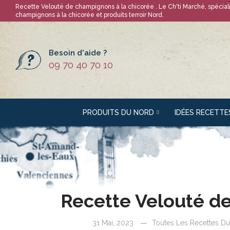
Recette Velouté de champignons à la chicorée
. Le Ch'ti Marché, spécia
champignons à la chicorée
et produits terroir Nord.
Besoin d'aide ?
09 70 40 70 10
PRODUITS DU NORD
IDÉES RECETTE
Recette Velouté d
31 Mai, 2023
Toutes Les Recettes D