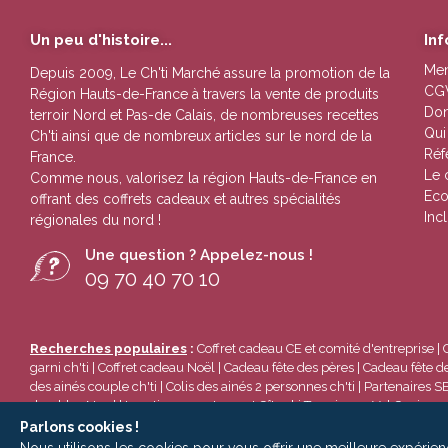
Un peu d'histoire...
In
Men
Depuis 2009, Le Ch'ti Marché assure la promotion de la
CG
Région Hauts-de-France à travers la vente de
produits
Don
terroir Nord et Pas-de Calais
, de nombreuses
recettes
Qui
Ch'ti
ainsi que de nombreux
articles sur le nord de la
Réf
France.
Le 
Comme nous, valorisez la région Hauts-de-France en
Eco
offrant des
coffrets cadeaux
et autres
spécialités
Inc
régionales du nord !
Une question ? Appelez-nous !
09 70 40 70 10
Recherches populaires
:
Coffret cadeau CE et comité d'entreprise
|
garni ch'ti
|
Coffret cadeau Noël
|
Cadeau fête des pères
|
Cadeau fête d
des ainés couple ch'ti
|
Colis des ainés 2 personnes ch'ti
|
Partenaires S
durables Nord
|
Location appartement Gîte ski Termignon Val Cenis
Parlons cookies !