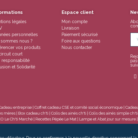
formations
Espace client
Ne
tions légales
Mon compte
Abo
com
V
Livraison
nées personnelles
Paiement sécurisé
 sommes nous ?
Foire aux questions
érencer vos produits
Nous contacter
circuit court
Rej
 responsabilité
pas
suiv
lusion et Solidarité
Cadeau entreprise
|
Coffret cadeau CSE et comité social économique
|
Cadeau
es mères
|
Box cadeau ch'ti
|
Colis des ainés ch'ti
|
Colis des ainés simple ch'ti
EO Le Ch'ti Marché
|
Recettes Pépée Le Mat
|
Lampe et Abat jour sur mesure