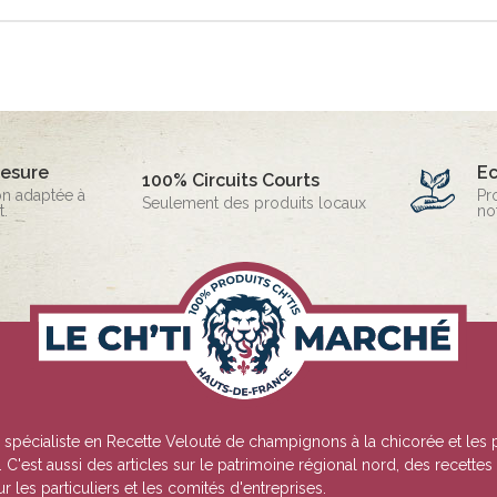
mesure
E
100% Circuits Courts
on adaptée à
Pr
Seulement des produits locaux
.
no
, spécialiste en
Recette Velouté de champignons à la chicorée
et les 
 C'est aussi des articles sur le patrimoine régional nord, des recettes
les particuliers et les comités d'entreprises.