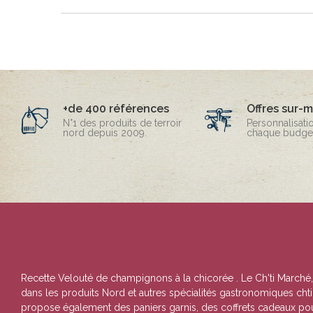
+de 400 références
Offres sur-
N°1 des produits de terroir
Personnalisati
nord depuis 2009.
chaque budget
Recette Velouté de champignons à la chicorée
. Le Ch'ti Marché
dans les produits Nord et autres spécialités gastronomiques chti.
propose également des paniers garnis, des coffrets cadeaux pour 