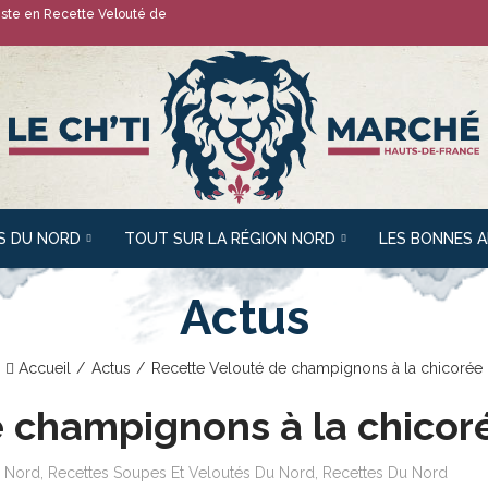
liste en
Recette Velouté de
S DU NORD
TOUT SUR LA RÉGION NORD
LES BONNES 
Actus
Accueil
Actus
Recette Velouté de champignons à la chicorée
e champignons à la chicor
u Nord
,
Recettes Soupes Et Veloutés Du Nord
,
Recettes Du Nord