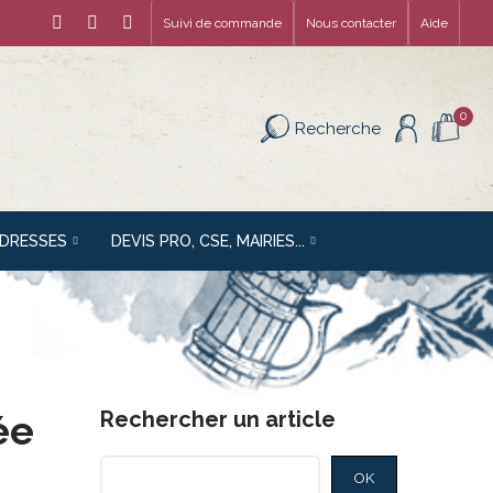
Suivi de commande
Nous contacter
Aide
0
Recherche
ADRESSES
DEVIS PRO, CSE, MAIRIES...
Rechercher un article
ée
OK