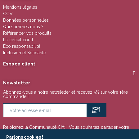
Mentions légales
CGV
Données personnelles
Qui sommes nous ?
Référencer vos produits
Le circuit court
Eco responsabilité
Inclusion et Solidarité
Espace client
Newsletter
Abonnez-vous à notre newsletter et recevez 5% sur votre 1ère
commande !
Rejoignez la Communauté Chti ! Vous souhaitez partager votre
passion pour la région Nord Pas de Calais ou tout simplement
suivre notre actualité ? Ces espaces sont faits pour vous !
Parlons cookies !