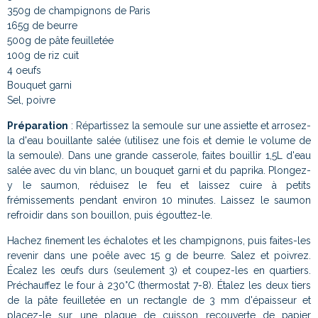
350g de champignons de Paris
165g de beurre
500g de pâte feuilletée
100g de riz cuit
4 oeufs
Bouquet garni
Sel, poivre
Préparation
:
Répartissez la semoule sur une assiette et arrosez-
la d'eau bouillante salée (utilisez une fois et demie le volume de
la semoule). Dans une grande casserole, faites bouillir 1,5L d'eau
salée avec du vin blanc, un bouquet garni et du paprika. Plongez-
y le saumon, réduisez le feu et laissez cuire à petits
frémissements pendant environ 10 minutes. Laissez le saumon
refroidir dans son bouillon, puis égouttez-le.
Hachez finement les échalotes et les champignons, puis faites-les
revenir dans une poêle avec 15 g de beurre. Salez et poivrez.
Écalez les œufs durs (seulement 3) et coupez-les en quartiers.
Préchauffez le four à 230°C (thermostat 7-8). Étalez les deux tiers
de la pâte feuilletée en un rectangle de 3 mm d'épaisseur et
placez-le sur une plaque de cuisson recouverte de papier