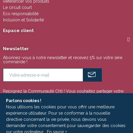
Référencer vos produits
Le circuit court
Eco responsabilité
Inclusion et Solidarité
Espace client
Newsletter
Abonnez-vous à notre newsletter et recevez 5% sur votre 1ère
commande !
Rejoignez la Communauté Chti ! Vous souhaitez partager votre
passion pour la région Nord Pas de Calais ou tout simplement
suivre notre actualité ? Ces espaces sont faits pour vous !
Parlons cookies !
Nous utilisons les cookies pour vous offrir une meilleure
expérience utilisateur. Pour se conformer à la nouvelle
directive concernant la vie privée, nous devons vous
Copyright © 2009 - 2025 | Le Ch'ti Marché est un site édité par la Société
demander votre consentement pour sauvegarder des cookies
ADLC MEDIA - RCS Roubaix-Tourcoing 533 949 798
sur votre ordinateur.
En savoir +