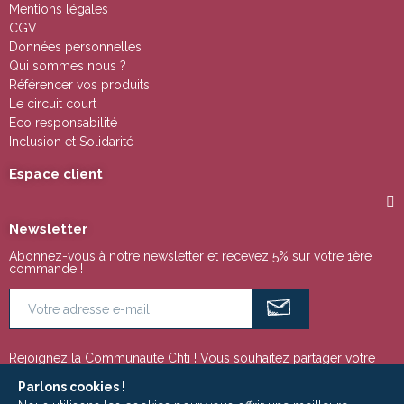
Mentions légales
CGV
Données personnelles
Qui sommes nous ?
Référencer vos produits
Le circuit court
Eco responsabilité
Inclusion et Solidarité
Espace client
Newsletter
Abonnez-vous à notre newsletter et recevez 5% sur votre 1ère
commande !
Rejoignez la Communauté Chti ! Vous souhaitez partager votre
passion pour la région Nord Pas de Calais ou tout simplement
suivre notre actualité ? Ces espaces sont faits pour vous !
Parlons cookies !