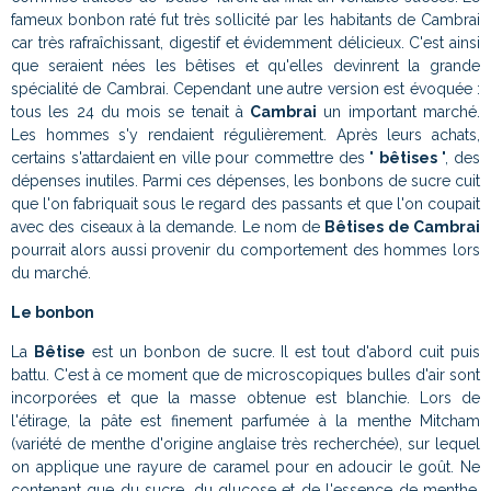
fameux bonbon raté fut très sollicité par les habitants de Cambrai
car très rafraîchissant, digestif et évidemment délicieux. C'est ainsi
que seraient nées les bêtises et qu'elles devinrent la grande
spécialité de Cambrai. Cependant une autre version est évoquée :
tous les 24 du mois se tenait à
Cambrai
un important marché.
Les hommes s'y rendaient régulièrement. Après leurs achats,
certains s'attardaient en ville pour commettre des "
bêtises
", des
dépenses inutiles. Parmi ces dépenses, les bonbons de sucre cuit
que l'on fabriquait sous le regard des passants et que l'on coupait
avec des ciseaux à la demande. Le nom de
Bêtises de Cambrai
pourrait alors aussi provenir du comportement des hommes lors
du marché.
Le bonbon
La
Bêtise
est un bonbon de sucre. Il est tout d'abord cuit puis
battu. C'est à ce moment que de microscopiques bulles d'air sont
incorporées et que la masse obtenue est blanchie. Lors de
l'étirage, la pâte est finement parfumée à la menthe Mitcham
(variété de menthe d'origine anglaise très recherchée), sur lequel
on applique une rayure de caramel pour en adoucir le goût. Ne
contenant que du sucre, du glucose et de l'essence de menthe,