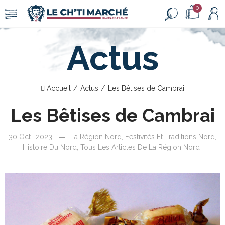
0
Actus
Accueil
Actus
Les Bêtises de Cambrai
Les Bêtises de Cambrai
30 Oct., 2023
La Région Nord
,
Festivités Et Traditions Nord
,
Histoire Du Nord
,
Tous Les Articles De La Région Nord