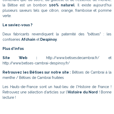
la Bêtise est un bonbon
100% naturel
. Il existe aujourd'hui
plusieurs saveurs tels que citron, orange, framboise et pomme
verte.
Le saviez-vous ?
Deux fabricants revendiquent la paternité des "bêtises" : les
confiseries
Afchain
et
Despinoy
.
Plus d'infos
Site Web :
http://www.betisesdecambrai.fr/ et
http://www.betises-cambrai-despinoy.fr/
Retrouvez les Bêtises sur notre site :
Bêtises de Cambrai à la
menthe / Bêtises de Cambrai fruitées
Les Hauts-de-France sont un haut-lieu de l'Histoire de France !
Retrouvez une sélection d'articles sur l'
Histoire du Nord
! Bonne
lecture !