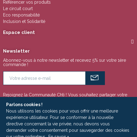
Référencer vos produits
Le circuit court
Eco responsabilité
Inclusion et Solidarité
Espace client
Newsletter
Abonnez-vous à notre newsletter et recevez 5% sur votre 1ère
commande !
Rejoignez la Communauté Chti ! Vous souhaitez partager votre
passion pour la région Nord Pas de Calais ou tout simplement
suivre notre actualité ? Ces espaces sont faits pour vous !
Parlons cookies !
Nous utilisons les cookies pour vous offrir une meilleure
expérience utilisateur. Pour se conformer à la nouvelle
directive concernant la vie privée, nous devons vous
Copyright © 2009 - 2025 | Le Ch'ti Marché est un site édité par la Société
demander votre consentement pour sauvegarder des cookies
ADLC MEDIA - RCS Roubaix-Tourcoing 533 949 798
sur votre ordinateur.
En savoir +