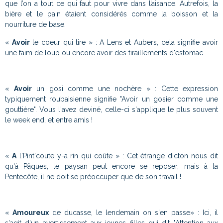
que l’on a tout ce qui faut pour vivre dans l’aisance. Autrefois, la
bière et le pain étaient considérés comme la boisson et la
nourriture de base.
«
Avoir
le coeur qui tire » : A Lens et Aubers, cela signifie avoir
une faim de loup ou encore avoir des tiraillements d'estomac.
«
Avoir
un gosi comme une nochère » : Cette expression
typiquement roubaisienne signifie "Avoir un gosier comme une
gouttière". Vous l'avez deviné, celle-ci s'applique le plus souvent
le week end, et entre amis !
«
A
l'Pint'coute y-a rin qui coûte » : Cet étrange dicton nous dit
qu'à Pâques, le paysan peut encore se reposer, mais à la
Pentecôte, il ne doit se préoccuper que de son travail !
«
Amoureux
de ducasse, le lendemain on s'en passe» : Ici, il
s'agit d'un avertissement aux jeunes filles qui dit "Attention aux