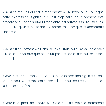
«
Aller
à moules quand la mer monte » : A Berck ou à Boulogne
cette expression signifie qu’il est trop tard pour prendre des
précautions une fois que l’irréparable est arrivée. On l’utilise aussi
pour dire qu’une personne s’y prend mal lorsqu’elle accomplie
une action.
«
Aller
friant battant » : Dans le Pays lillois ou à Douai, cela veut
dire que l’on va quelque part d’un pas décidé et fier tout en fesant
du bruit.
«
Avoir
le bon coron » : En Artois, cette expression signifie « Tenir
le bon bout ». Le mot coron venant du bout de ficelle que tenait
la fileuse autrefois.
«
Avoir
le pied de poivre » : Cela signifie avoir la démarche