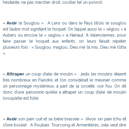
hésitante, ne pas marcher droit, osciller tel un poivrot.
«
Avoir
le Souglou » : A Lens ou dans le Pays lillois le souglou
est l’autre mot signifiant le hoquet. On l’appel aussi le « séglou » à
Aubers ou encore le « saglou » à Hainaut. A Valenciennes, pour
faire passer le hoquet aux enfants, on leurs faisait répéter
plusieurs fois : « Souglou, maglou, Dieu mé l’a mis, Dieu mé l’ôt’ra
».
«
Attraper
un coup d’aile de moulin » : Jadis les moulins étaient
très nombreux en Flandre, et l’on considérait le meunier comme
un personnage mystérieux, à part de la société, voir fou. On dit
donc d’une personne qu’elle à attraper un coup d’aile de moulin
lorsqu’elle est folle.
«
Avoir
son pain cuit et sa bière brassée » (Avoir sin pain tchu et
s’bire boulie) : A Roubaix, Tourcoing et Armentières, cela veut dire