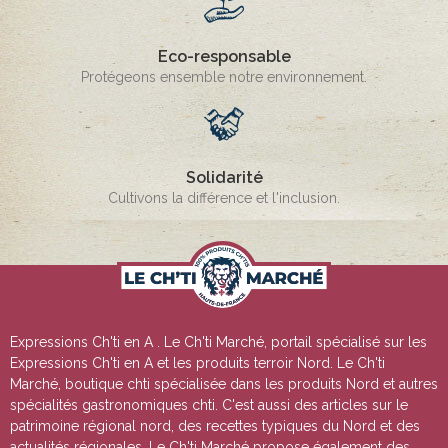
Eco-responsable
Protégeons ensemble notre environnement.
Solidarité
Cultivons la différence et l'inclusion.
Expressions Ch'ti en A
. Le Ch'ti Marché, portail spécialisé sur les
Expressions Ch'ti en A
et les produits terroir Nord. Le Ch'ti
Marché, boutique chti spécialisée dans les produits Nord et autres
spécialités gastronomiques chti. C'est aussi des articles sur le
patrimoine régional nord, des recettes typiques du Nord et des
actualités régionales. Le Ch'ti Marché propose également des