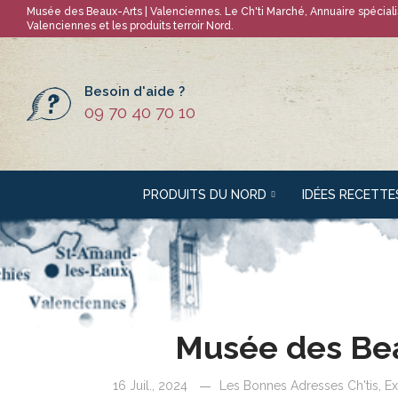
Musée des Beaux-Arts | Valenciennes
. Le Ch'ti Marché, Annuaire spécial
Valenciennes
et les produits terroir Nord.
Besoin d'aide ?
09 70 40 70 10
PRODUITS DU NORD
IDÉES RECETTE
Musée des Bea
16 Juil., 2024
Les Bonnes Adresses Ch'tis
,
Ex