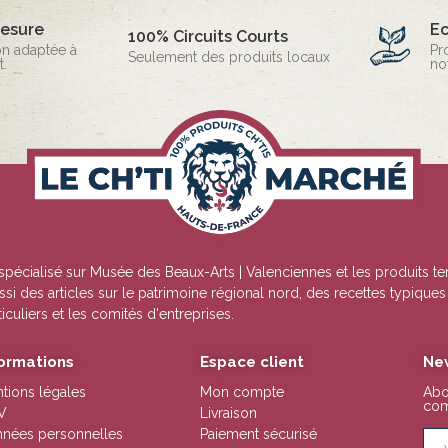
mesure
E
100% Circuits Courts
on adaptée à
Pr
Seulement des produits locaux
.
no
 spécialisé sur
Musée des Beaux-Arts | Valenciennes
et les produits te
ssi des articles sur le patrimoine régional nord, des recettes typique
culiers et les comités d'entreprises.
formations
Espace client
Ne
tions légales
Mon compte
Abo
com
V
Livraison
nées personnelles
Paiement sécurisé