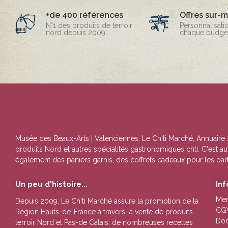
+de 400 références
Offres sur-
N°1 des produits de terroir
Personnalisati
nord depuis 2009.
chaque budget
Musée des Beaux-Arts | Valenciennes
. Le Ch'ti Marché, Annuaire
produits Nord et autres spécialités gastronomiques chti. C'est au
également des paniers garnis, des coffrets cadeaux pour les parti
Un peu d'histoire...
In
Men
Depuis 2009, Le Ch'ti Marché assure la promotion de la
CG
Région Hauts-de-France à travers la vente de
produits
Don
terroir Nord et Pas-de Calais
, de nombreuses
recettes