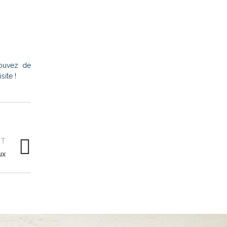
rouvez de
isite !
NT
ux