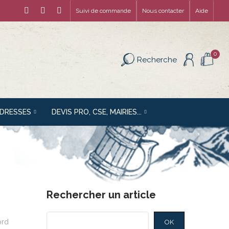
Suivi de commande
Nous contacter
Aide
0
Recherche
ADRESSES
DEVIS PRO, CSE, MAIRIES...
Rechercher un article
ord
OK