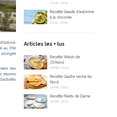
17 juil., 2025
Recette Salade d'automne
à la chicorée
17 juil., 2025
'histoire.
Articles les + lus
té au XXe
e plongée
Recette Welsh de
Ch'Nord
26 Mai, 2023
mière des
es œuvres
Recette Gaufre sèche du
'activités
Nord
25 Mai, 2023
Recette Palets de Dame
25 Mai, 2023