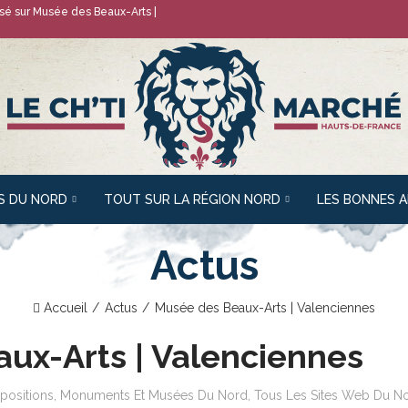
isé sur
Musée des Beaux-Arts |
S DU NORD
TOUT SUR LA RÉGION NORD
LES BONNES 
Actus
Accueil
Actus
Musée des Beaux-Arts | Valenciennes
ux-Arts | Valenciennes
positions, Monuments Et Musées Du Nord
,
Tous Les Sites Web Du N