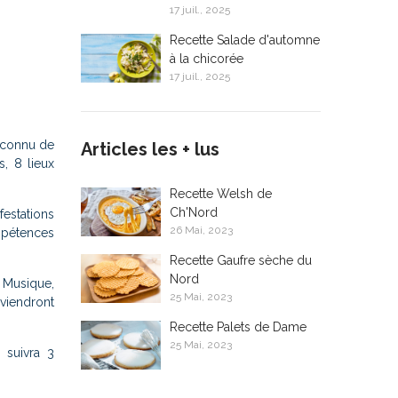
17 juil., 2025
Recette Salade d'automne
à la chicorée
17 juil., 2025
s connu de
Articles les + lus
s, 8 lieux
Recette Welsh de
Ch'Nord
estations
26 Mai, 2023
ompétences
Recette Gaufre sèche du
Nord
. Musique,
25 Mai, 2023
viendront
Recette Palets de Dame
25 Mai, 2023
 suivra 3