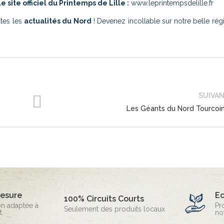
ite officiel du Printemps de Lille :
www.leprintempsdelille.fr
utes les
actualités du Nord
! Devenez incollable sur notre belle ré
SUIVA
Les Géants du Nord Tourcoi
mesure
E
100% Circuits Courts
on adaptée à
Pr
Seulement des produits locaux
.
no