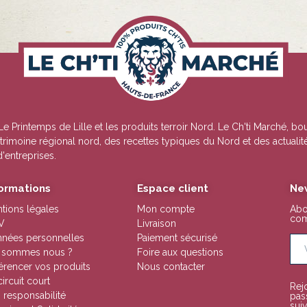
Le Printemps de Lille
et les produits terroir Nord. Le Ch'ti Marché, bo
 patrimoine régional nord, des recettes typiques du Nord et des actua
d'entreprises.
formations
Espace client
Ne
tions légales
Mon compte
Abo
com
V
Livraison
nées personnelles
Paiement sécurisé
 sommes nous ?
Foire aux questions
érencer vos produits
Nous contacter
circuit court
Rej
 responsabilité
pas
suiv