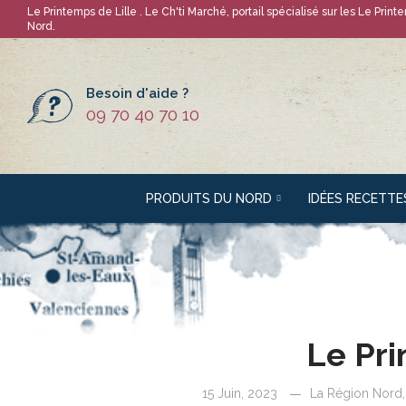
Le Printemps de Lille
. Le Ch'ti Marché, portail spécialisé sur les
Le Print
Nord.
Besoin d'aide ?
09 70 40 70 10
PRODUITS DU NORD
IDÉES RECETTE
Le Pri
15 Juin, 2023
La Région Nord