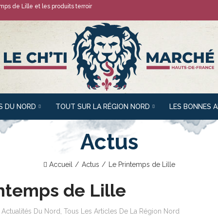
emps de Lille
et les produits terroir
S DU NORD
TOUT SUR LA RÉGION NORD
LES BONNES 
Actus
Accueil
Actus
Le Printemps de Lille
ntemps de Lille
,
Actualités Du Nord
,
Tous Les Articles De La Région Nord