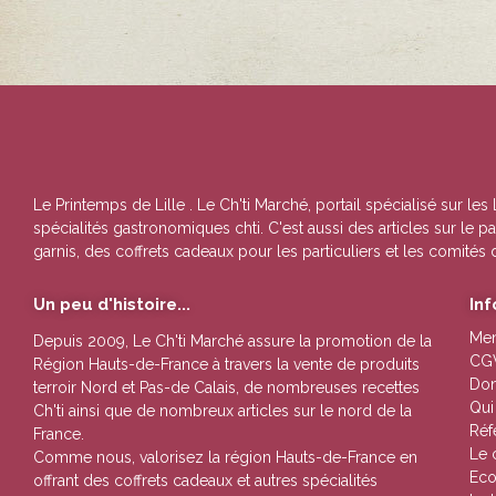
Le Printemps de Lille
. Le Ch'ti Marché, portail spécialisé sur les
spécialités gastronomiques chti. C'est aussi des articles sur le
garnis, des coffrets cadeaux pour les particuliers et les comités 
Un peu d'histoire...
In
Men
Depuis 2009, Le Ch'ti Marché assure la promotion de la
CG
Région Hauts-de-France à travers la vente de
produits
Don
terroir Nord et Pas-de Calais
, de nombreuses
recettes
Qui
Ch'ti
ainsi que de nombreux
articles sur le nord de la
Réf
France.
Le 
Comme nous, valorisez la région Hauts-de-France en
Eco
offrant des
coffrets cadeaux
et autres
spécialités