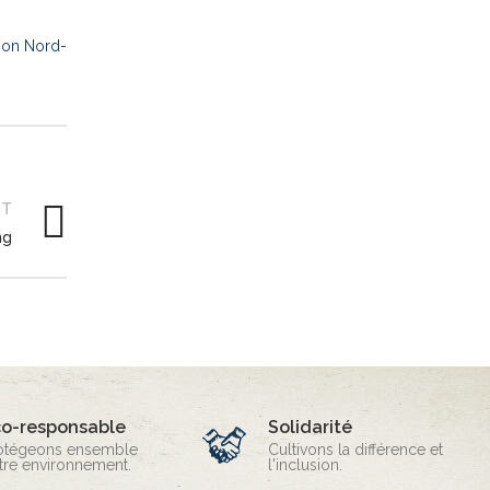
gion Nord-
NT
ng
co-responsable
Solidarité
otégeons ensemble
Cultivons la différence et
tre environnement.
l'inclusion.