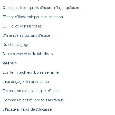
Qui d'puis trois quarts d'heure, n'faijot qu'braire,
Tâchot d'lindormir par eun' canchon.
Ell' li dijot: Min Narcisse,
D'main t'aras du pain d'épice
Du chuc à gogo
Si t'es sache et qu'te fais dodo.
Refrain
Et si te m'laich eun'bonn' semaine,
J'irai dégager tin biau sarrau,
Tin patalon d'drap, tin gilet d'laine
Comme un p'tit milord te s'ras faraud
J't'acaterai, l'jour de l'ducasse