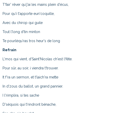
T'fair' rêver qu'j'ai les mains plein d'écus,
Pour qu'i t'apporte eun'coquille,
Avec du chirop qui guile
Tout l'long d'tin minton
Te pourlèqu'ras tros heur's de long
Refrain
L'mos qui vient, d'Saint'Nicolas ch'est l'fête.
Pour sûr, au soir, i viendra t'trouver.
It f'ra un sermon, et t'laich'ra mette
In d'zous du ballot, un grand pannier.
I l'rimplira, si tes sache
D'séquois qui t'rindront bénache,