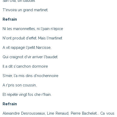
San cha, sin baudet
T'invoira un grand martinet.
Refrain
Ni les marionnettes, ni l'pain n'épice
N'ont produit d'effet. Mais l'martinet
A vit rappagé l'petit Narcisse,
Qui craignot d'vir arriver l'baudet
Il a dit s'canchon dormoire
S'mèr, l'a mis dins d'nochennoire
A r'pris son coussin,
Et répété vingt fos che r'frain.
Refrain
Alexandre Desrousseaux, Line Renaud, Pierre Bachelet... Ca vous