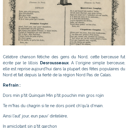
Célèbre chanson fétiche des gens du Nord, cette berceuse fut
écrite par le lillois
Desrousseaux
. A l'origine simple berceuse,
elle est reprise aujourd'hui dans la plupart des fêtes populaires du
Nord et fait depuis la fierté de la région Nord Pas de Calais.
Refrain :
Dors min p'tit Quinquin Min p'tit pouchin min gros rojin
Te m'fras du chagrin si te ne dors point ch'qu'à d'main.
Ainsi l'aut' jour, eun pauv' dintelière,
In amiclotant sin p'tit garchon