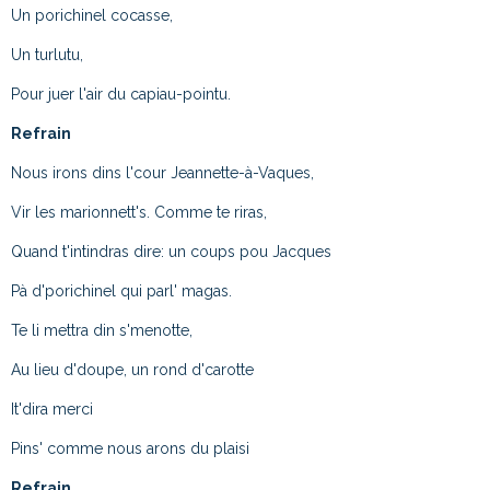
Un porichinel cocasse,
Un turlutu,
Pour juer l'air du capiau-pointu.
Refrain
Nous irons dins l'cour Jeannette-à-Vaques,
Vir les marionnett's. Comme te riras,
Quand t'intindras dire: un coups pou Jacques
Pà d'porichinel qui parl' magas.
Te li mettra din s'menotte,
Au lieu d'doupe, un rond d'carotte
It'dira merci
Pins' comme nous arons du plaisi
Refrain