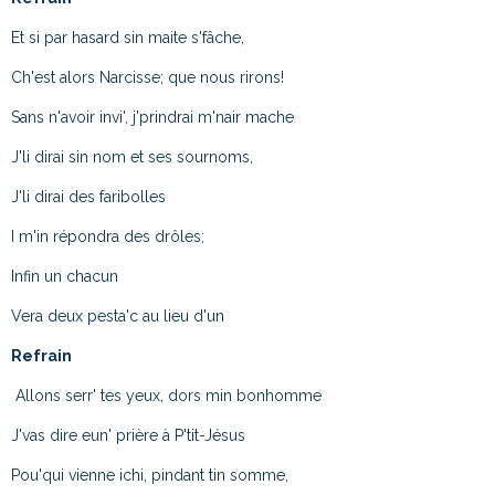
Et si par hasard sin maite s'fâche,
Ch'est alors Narcisse; que nous rirons!
Sans n'avoir invi', j'prindrai m'nair mache
J'li dirai sin nom et ses sournoms,
J'li dirai des faribolles
I m'in répondra des drôles;
Infin un chacun
Vera deux pesta'c au lieu d'un
Refrain
Allons serr' tes yeux, dors min bonhomme
J'vas dire eun' prière à P'tit-Jésus
Pou'qui vienne ichi, pindant tin somme,