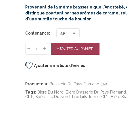
Provenant de la même brasserie que l'Anosteké, 
distingue pourtant par ses arômes de caramel re
d'une subtile touche de houblon.
Contenance
AJOUTER AU PANIER
Ajouter à ma liste d'envies
Producteur:
Brasserie Du Pays Flamand (59)
Tags:
Bière Du Nord
Bière Brasserie Du Pays Flamand
Ch'ti
Spécialité Du Nord
Produits Terroir Ch’ti
Bière Br