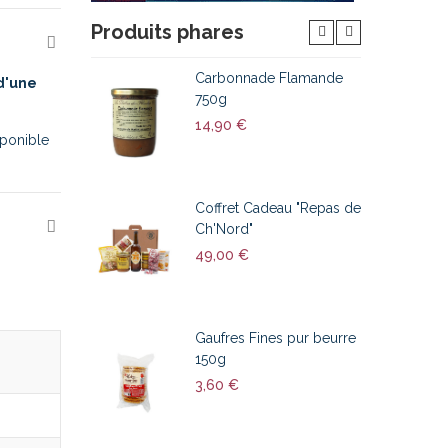
Produits phares
Carbonnade Flamande
d'une
750g
14,90 €
sponible
Coffret Cadeau "Repas de
Ch'Nord"
49,00 €
Gaufres Fines pur beurre
150g
3,60 €