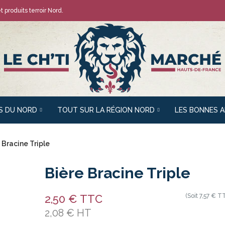
t produits terroir Nord.
S DU NORD
TOUT SUR LA RÉGION NORD
LES BONNES 
 Bracine Triple
Bière Bracine Triple
2,50 € TTC
(Soit 7,57 € TT
2,08 € HT