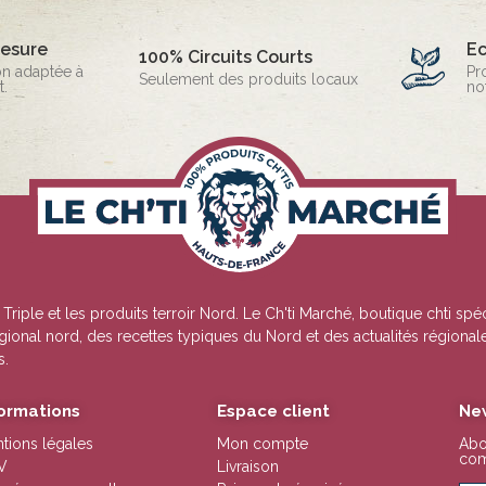
mesure
E
100% Circuits Courts
on adaptée à
Pr
Seulement des produits locaux
.
no
 Triple
et les produits terroir Nord. Le Ch'ti Marché, boutique chti spé
régional nord, des recettes typiques du Nord et des actualités région
s.
formations
Espace client
Ne
tions légales
Mon compte
Abo
com
V
Livraison