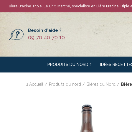
Bière Bracine Triple
. Le Ch'ti Marché, spécialiste en
Bière Bracine Triple
e
Besoin d'aide ?
09 70 40 70 10
PRODUITS DU NORD
IDÉES RECETTE
Accueil
Produits du nord
Bières du Nord
Bière