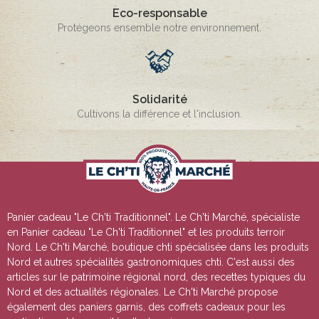
Eco-responsable
Protégeons ensemble notre environnement.
Solidarité
Cultivons la différence et l'inclusion.
Panier cadeau "Le Ch'ti Traditionnel"
. Le Ch'ti Marché, spécialiste
en
Panier cadeau "Le Ch'ti Traditionnel"
et les produits terroir
Nord. Le Ch'ti Marché, boutique chti spécialisée dans les produits
Nord et autres spécialités gastronomiques chti. C'est aussi des
articles sur le patrimoine régional nord, des recettes typiques du
Nord et des actualités régionales. Le Ch'ti Marché propose
également des paniers garnis, des coffrets cadeaux pour les