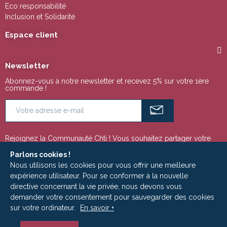
Eco responsabilité
Inclusion et Solidarité
Espace client
Newsletter
Abonnez-vous à notre newsletter et recevez 5% sur votre 1ère
commande !
Rejoignez la Communauté Chti ! Vous souhaitez partager votre
passion pour la région Nord Pas de Calais ou tout simplement
suivre notre actualité ? Ces espaces sont faits pour vous !
Parlons cookies !
Nous utilisons les cookies pour vous offrir une meilleure
expérience utilisateur. Pour se conformer à la nouvelle
directive concernant la vie privée, nous devons vous
Copyright © 2009 - 2025 | Le Ch'ti Marché est un site édité par la Société
demander votre consentement pour sauvegarder des cookies
ADLC MEDIA - RCS Roubaix-Tourcoing 533 949 798
sur votre ordinateur.
En savoir +