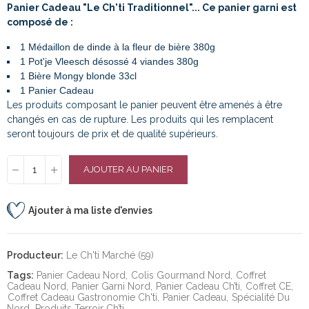
Panier Cadeau "Le Ch'ti Traditionnel"... Ce panier garni est
composé de :
1 Médaillon de dinde à la fleur de bière 380g
1 Pot'je Vleesch désossé 4 viandes 380g
1 Bière Mongy blonde 33cl
1 Panier Cadeau
Les produits composant le panier peuvent être amenés à être
changés en cas de rupture. Les produits qui les remplacent
seront toujours de prix et de qualité supérieurs.
AJOUTER AU PANIER
Ajouter à ma liste d'envies
Producteur:
Le Ch'ti Marché (59)
Tags:
Panier Cadeau Nord
Colis Gourmand Nord
Coffret
Cadeau Nord
Panier Garni Nord
Panier Cadeau Ch’ti
Coffret CE
Coffret Cadeau Gastronomie Ch'ti
Panier Cadeau
Spécialité Du
Nord
Produits Terroir Ch’ti