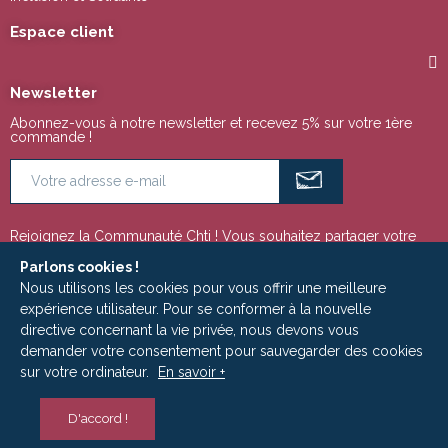
Espace client
Newsletter
Abonnez-vous à notre newsletter et recevez 5% sur votre 1ère
commande !
Rejoignez la Communauté Chti ! Vous souhaitez partager votre
passion pour la région Nord Pas de Calais ou tout simplement
suivre notre actualité ? Ces espaces sont faits pour vous !
Parlons cookies !
Nous utilisons les cookies pour vous offrir une meilleure
expérience utilisateur. Pour se conformer à la nouvelle
directive concernant la vie privée, nous devons vous
Copyright © 2009 - 2025 | Le Ch'ti Marché est un site édité par la Société
demander votre consentement pour sauvegarder des cookies
ADLC MEDIA - RCS Roubaix-Tourcoing 533 949 798
sur votre ordinateur.
En savoir +
D'accord !