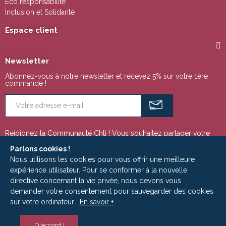
Eco responsabilité
Inclusion et Solidarité
Espace client
Newsletter
Abonnez-vous à notre newsletter et recevez 5% sur votre 1ère
commande !
Rejoignez la Communauté Chti ! Vous souhaitez partager votre
passion pour la région Nord Pas de Calais ou tout simplement
suivre notre actualité ? Ces espaces sont faits pour vous !
Parlons cookies !
Nous utilisons les cookies pour vous offrir une meilleure
expérience utilisateur. Pour se conformer à la nouvelle
directive concernant la vie privée, nous devons vous
Copyright © 2009 - 2025 | Le Ch'ti Marché est un site édité par la Société
demander votre consentement pour sauvegarder des cookies
ADLC MEDIA - RCS Roubaix-Tourcoing 533 949 798
sur votre ordinateur.
En savoir +
D'accord !