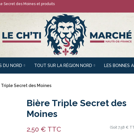
ple Secret des Moines
et produits
S DU NORD
TOUT SUR LA RÉGION NORD
LES BONNES 
 Triple Secret des Moines
Bière Triple Secret des
Moines
2,50 € TTC
(Soit 7,58 € TT