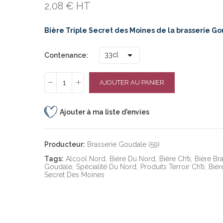
2,08 € HT
Bière Triple Secret des Moines de la brasserie G
Contenance
AJOUTER AU PANIER
Ajouter à ma liste d'envies
Producteur:
Brasserie Goudale (59)
Tags:
Alcool Nord
Bière Du Nord
Bière Ch’ti
Bière Br
Goudale
Spécialité Du Nord
Produits Terroir Ch’ti
Bièr
Secret Des Moines