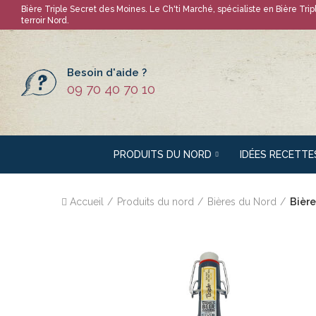
Bière Triple Secret des Moines
. Le Ch'ti Marché, spécialiste en
Bière Tri
terroir Nord.
Besoin d'aide ?
09 70 40 70 10
PRODUITS DU NORD
IDÉES RECETTE
Accueil
Produits du nord
Bières du Nord
Bière