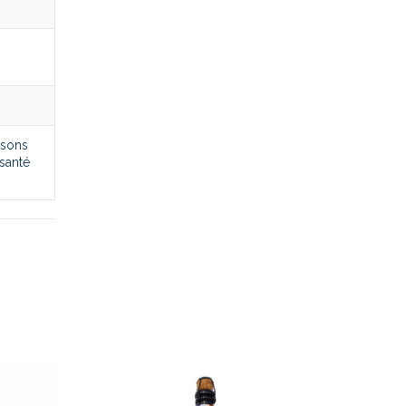
ssons
santé