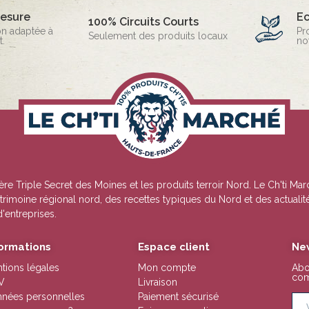
mesure
E
100% Circuits Courts
on adaptée à
Pr
Seulement des produits locaux
.
no
ère Triple Secret des Moines
et les produits terroir Nord. Le Ch'ti Ma
 patrimoine régional nord, des recettes typiques du Nord et des actua
d'entreprises.
formations
Espace client
Ne
tions légales
Mon compte
Abo
com
V
Livraison
nées personnelles
Paiement sécurisé