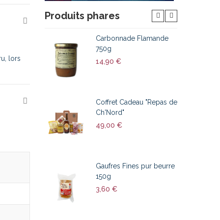
Produits phares
Carbonnade Flamande
750g
u, lors
14,90 €
Coffret Cadeau "Repas de
Ch'Nord"
49,00 €
Gaufres Fines pur beurre
150g
3,60 €